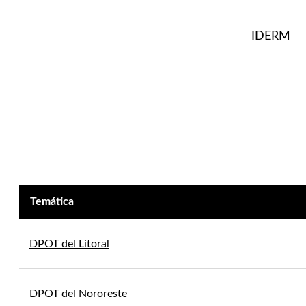
Volver a
Ir a
IDERM
Temática
DPOT del Litoral
DPOT del Nororeste