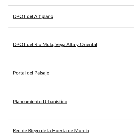
DPOT del Altiplano
DPOT del Río Mula, Vega Alta y Oriental
Portal del Paisaje
Planeamiento Urbanístico
Red de Riego de la Huerta de Murcia