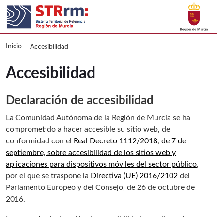
Buscar
sitmurcia Accesibilidad
Volver a
Ir a
Inicio
Accesibilidad
Accesibilidad
Declaración de accesibilidad
La Comunidad Autónoma de la Región de Murcia se ha
comprometido a hacer accesible su sitio web, de
conformidad con el
Real Decreto 1112/2018, de 7 de
septiembre, sobre accesibilidad de los sitios web y
aplicaciones para dispositivos móviles del sector público
,
por el que se traspone la
Directiva (UE) 2016/2102
del
Parlamento Europeo y del Consejo, de 26 de octubre de
2016.