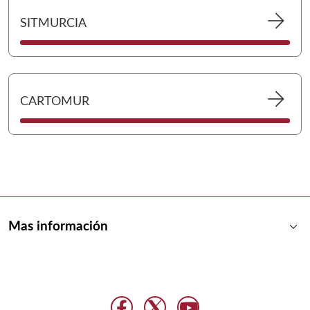
Ir 
arrow_forward
SITMURCIA
Ir 
arrow_forward
CARTOMUR
keyboard_arrow_down
Mas información