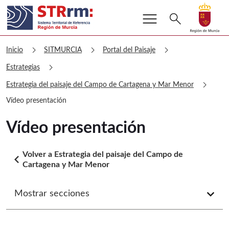
menu
Buscar
search
Volver a
Ir a
sitmurcia Vídeo presentación
chevron_right
chevron_right
chevron_right
Inicio
SITMURCIA
Portal del Paisaje
chevron_right
Estrategias
chevron_right
Estrategia del paisaje del Campo de Cartagena y Mar Menor
Vídeo presentación
Vídeo presentación
Volver a Estrategia del paisaje del Campo de
arrow_back_ios
Cartagena y Mar Menor
Mostrar secciones
arrow_forward_ios