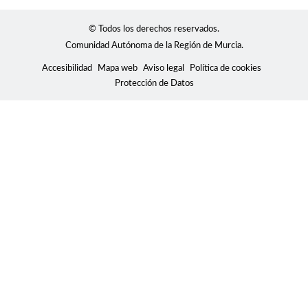
© Todos los derechos reservados.
Comunidad Autónoma de la Región de Murcia.
Accesibilidad
Mapa web
Aviso legal
Política de cookies
Protección de Datos
Usamos cookies para mostrar contenidos
personalizados, analizar tendencias, administrar el sitio,
llevar un seguimiento de los movimientos de los usuarios
en el sitio y recopilar información demográfica sobre
nuestra base de usuarios en su conjunto. Acepte todas
las cookies para disfrutar de la mejor experiencia posible
en nuestro sitio web, o bien administre sus preferencias.
Consulte la Política de privacidad
Configuración
Rechazar todas
Aceptar todo