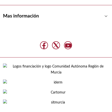
keyboard_arrow_down
Mas información