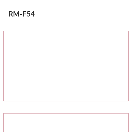
RM-F54
Galería multimedia