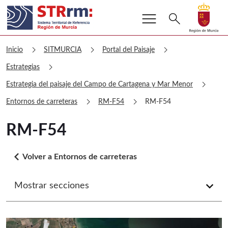
menu
Buscar
search
Volver a
Ir a
sitmurcia RM-F54
chevron_right
chevron_right
chevron_right
Inicio
SITMURCIA
Portal del Paisaje
chevron_right
Estrategias
chevron_right
Estrategia del paisaje del Campo de Cartagena y Mar Menor
chevron_right
chevron_right
Entornos de carreteras
RM-F54
RM-F54
RM-F54
arrow_back_ios
Volver a Entornos de carreteras
Mostrar secciones
arrow_forward_ios