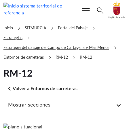
menu
Buscar
search
Volver a
Ir a
sitmurcia RM-12
chevron_right
chevron_right
chevron_right
Inicio
SITMURCIA
Portal del Paisaje
chevron_right
Estrategias
chevron_right
Estrategia del paisaje del Campo de Cartagena y Mar Menor
chevron_right
chevron_right
Entornos de carreteras
RM-12
RM-12
RM-12
arrow_back_ios
Volver a Entornos de carreteras
Mostrar secciones
arrow_forward_ios