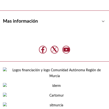
keyboard_arrow_down
Mas información