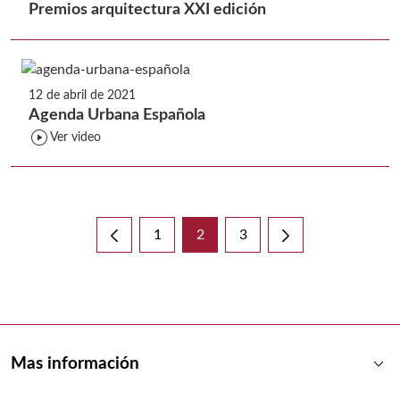
Premios arquitectura XXI edición
12 de abril de 2021
Agenda Urbana Española
play_circle
Ver video
1
2
3
Página
Página
Página
keyboard_arrow_down
Mas información