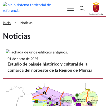
menu
Buscar
search
Volver a
Ir a
sitmurcia Noticias
chevron_right
Inicio
Noticias
Noticias
01 de enero de 2025
Estudio de paisaje histórico y cultural de la
comarca del noroeste de la Región de Murcia