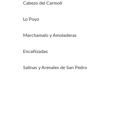
Cabezo del Carmolí
Ir a Cabezo del Carmolí
Lo Poyo
Ir a Lo Poyo
Marchamalo y Amoladeras
Ir a Marchamalo y Amoladeras
Encañizadas
Ir a Encañizadas
Salinas y Arenales de San Pedro
Ir a Salinas y Arenales de San Pedro