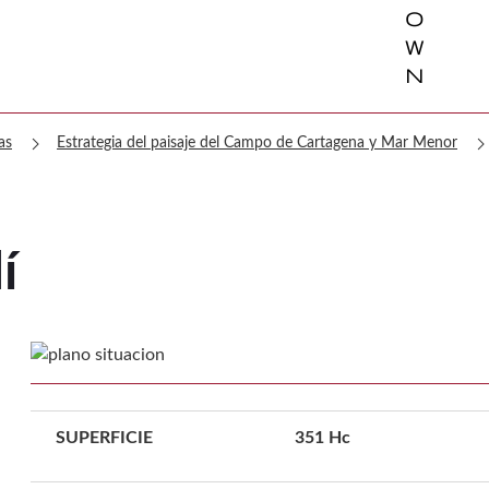
o
w
n
chevron_right
chevron_ri
as
Estrategia del paisaje del Campo de Cartagena y Mar Menor
í
SUPERFICIE
351 Hc