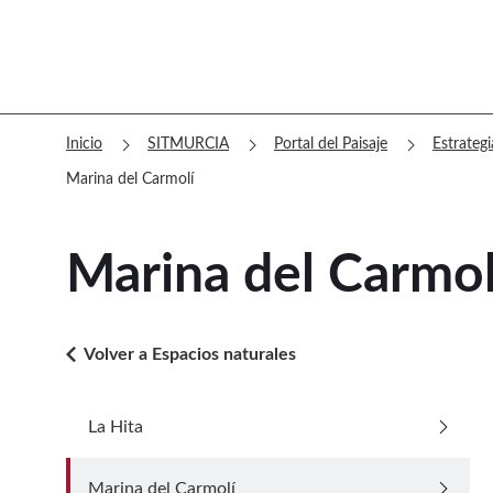
chevron_right
chevron_right
chevron_right
Inicio
SITMURCIA
Portal del Paisaje
Estrategi
Marina del Carmolí
Marina del Carmol
arrow_back_ios
Volver a Espacios naturales
arrow_forward_ios
La Hita
Ir a La Hita
arrow_forward_ios
Marina del Carmolí