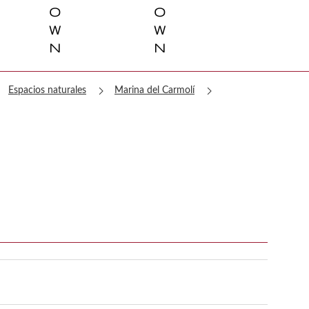
o
o
w
w
n
n
ght
chevron_right
chevron_right
Espacios naturales
Marina del Carmolí