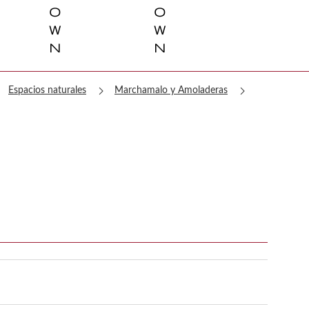
o
o
w
w
n
n
ght
chevron_right
chevron_right
Espacios naturales
Marchamalo y Amoladeras