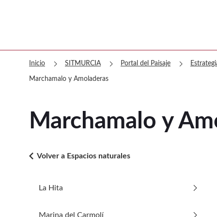
chevron_right
chevron_right
chevron_right
Inicio
SITMURCIA
Portal del Paisaje
Estrategi
Marchamalo y Amoladeras
Marchamalo y Am
arrow_back_ios
Volver a Espacios naturales
arrow_forward_ios
La Hita
Ir a La Hita
arrow_forward_ios
Marina del Carmolí