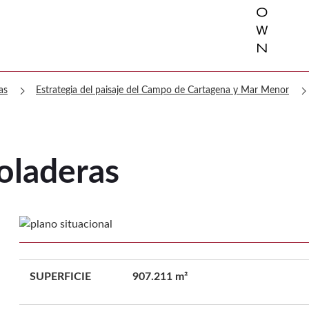
o
w
n
chevron_right
chevron_ri
as
Estrategia del paisaje del Campo de Cartagena y Mar Menor
oladeras
SUPERFICIE
907.211 m²