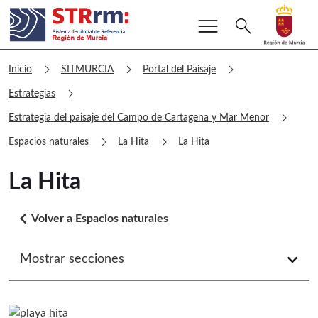
menu
Buscar
search
Volver a
Ir a
sitmurcia La Hita
chevron_right
chevron_right
chevron_right
Inicio
SITMURCIA
Portal del Paisaje
chevron_right
Estrategias
chevron_right
Estrategia del paisaje del Campo de Cartagena y Mar Menor
chevron_right
chevron_right
Espacios naturales
La Hita
La Hita
La Hita
arrow_back_ios
Volver a Espacios naturales
Mostrar secciones
arrow_forward_ios